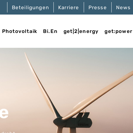
Beteiligungen
Karriere
Presse
News
Photovoltaik
Bi.En
get|2|energy
get:power
e