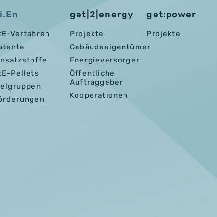
i.En
get|2|energy
get:power
tE-Verfahren
Projekte
Projekte
atente
Gebäudeeigentümer
insatzstoffe
Energieversorger
tE-Pellets
Öffentliche
Auftraggeber
ielgruppen
Kooperationen
örderungen