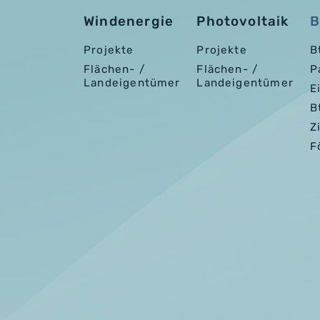
Windenergie
Photovoltaik
B
Projekte
Projekte
B
Flächen- /
Flächen- /
P
Landeigentümer
Landeigentümer
E
B
Z
F