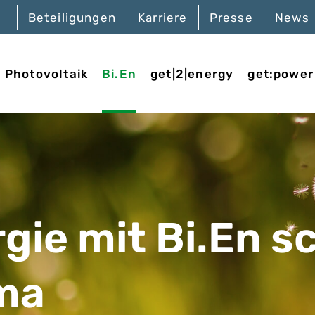
Beteiligungen
Karriere
Presse
News
Photovoltaik
Bi.En
get|2|energy
get:power
gie mit Bi.En s
ima