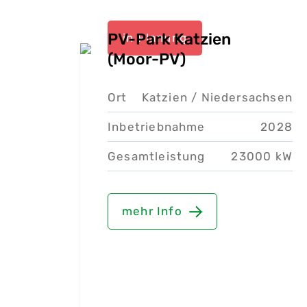
PV-Park Katzien
in Planung
(Moor-PV)
Ort
Katzien /
Niedersachsen
Inbetriebnahme
2028
Gesamtleistung
23000 kW
mehr Info