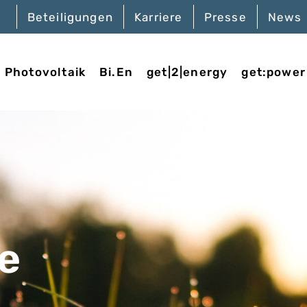
Beteiligungen
Karriere
Presse
News
Photovoltaik
Bi.En
get|2|energy
get:power
e