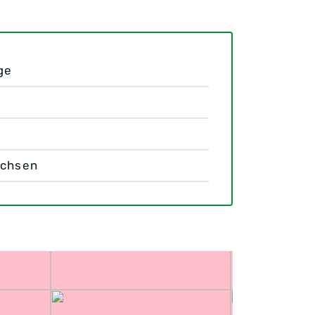
ge
achsen