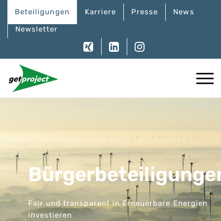
Beteiligungen
Karriere
Presse
News
Newsletter
Bürgerbeteiligunge
Fair und transparent in Erneuerbare Energien
investieren