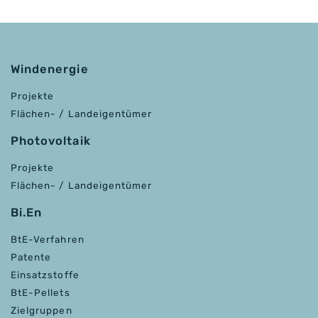
Windenergie
Projekte
Flächen- / Landeigentümer
Photovoltaik
Projekte
Flächen- / Landeigentümer
Bi.En
BtE-Verfahren
Patente
Einsatzstoffe
BtE-Pellets
Zielgruppen