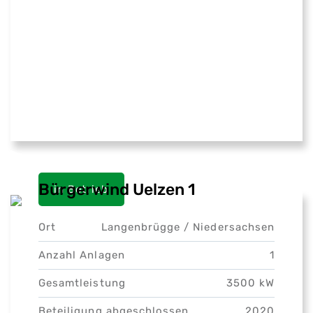
Bürgerwind Uelzen 1
in Betrieb
Ort
Langenbrügge /
Niedersachsen
Anzahl Anlagen
1
Gesamtleistung
3500 kW
Beteiligung abgeschlossen
2020