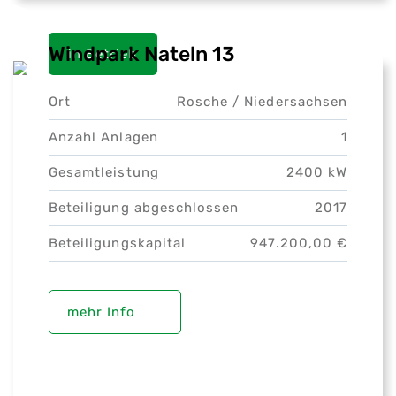
Windpark Nateln 13
in Betrieb
Ort
Rosche /
Niedersachsen
Anzahl Anlagen
1
Gesamtleistung
2400 kW
Beteiligung abgeschlossen
2017
Beteiligungskapital
947.200,00 €
mehr Info