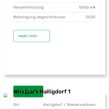
Gesamtleistung
5560 kW
Beteiligung abgeschlossen
2025
mehr Info
Windpark Halligdorf 1
in Betrieb
Ort
Halligdorf /
Niedersachsen