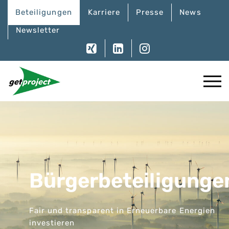
Beteiligungen
Karriere
Presse
News
Newsletter
Bürgerbeteiligunge
Fair und transparent in Erneuerbare Energien
investieren